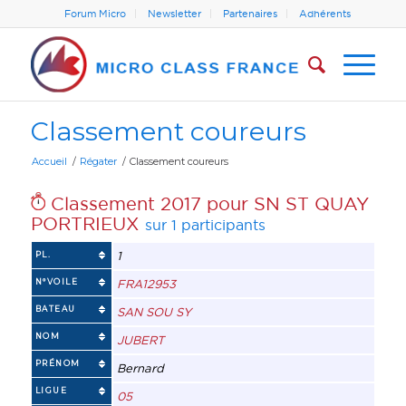
Forum Micro
Newsletter
Partenaires
Adhérents
Classement coureurs
Accueil
/
Régater
/
Classement coureurs
Classement 2017 pour SN ST QUAY
PORTRIEUX
sur 1 participants
1
PL.
N°VOILE
FRA12953
BATEAU
SAN SOU SY
NOM
JUBERT
PRÉNOM
Bernard
LIGUE
05