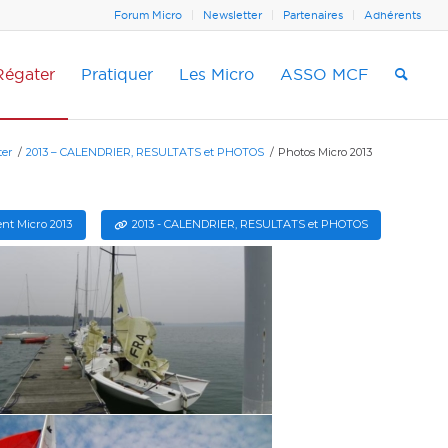
Forum Micro
Newsletter
Partenaires
Adhérents
Régater
Pratiquer
Les Micro
ASSO MCF
ter
/
2013 – CALENDRIER, RESULTATS et PHOTOS
/
Photos Micro 2013
nt Micro 2013
2013 - CALENDRIER, RESULTATS et PHOTOS