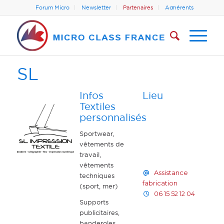
Forum Micro
Newsletter
Partenaires
Adhérents
SL
Infos
Lieu
Textiles
personnalisés
Sportwear,
vêtements de
travail,
vêtements
Assistance
techniques
fabrication
(sport, mer)
06 15 52 12 04
Supports
publicitaires,
banderoles,