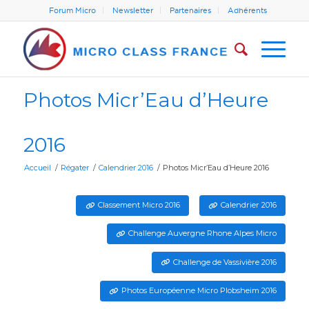
Forum Micro
Newsletter
Partenaires
Adhérents
Photos Micr’Eau d’Heure
2016
Accueil
/
Régater
/
Calendrier 2016
/
Photos Micr’Eau d’Heure 2016
Classement Micro 2016
Calendrier 2016
Challenge Auvergne Rhone Alpes Micro
Challenge de Vassivière 2016
Photos Européenne Micro Plobsheim 2016