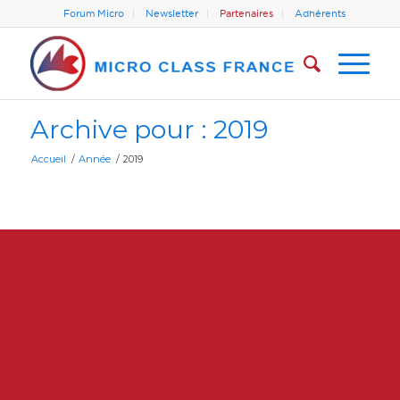
Forum Micro
Newsletter
Partenaires
Adhérents
Archive pour : 2019
Accueil
/
Année
/
2019