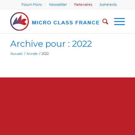
Forum Micro
Newsletter
Partenaires
Adhérents
Archive pour : 2022
Accueil
/
Année
/
2022