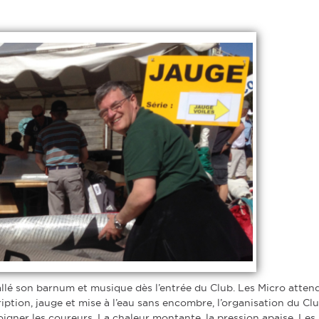
tallé son barnum et musique dès l’entrée du Club. Les Micro atten
iption, jauge et mise à l’eau sans encombre, l’organisation du Cl
soigner les coureurs. La chaleur montante, la pression apaise. Les