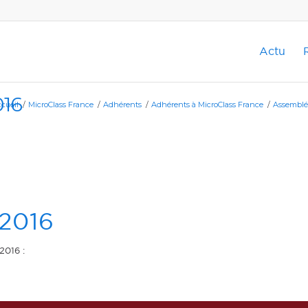
Actu
16
cueil
/
MicroClass France
/
Adhérents
/
Adhérents à MicroClass France
/
Assemblé
2016
2016 :