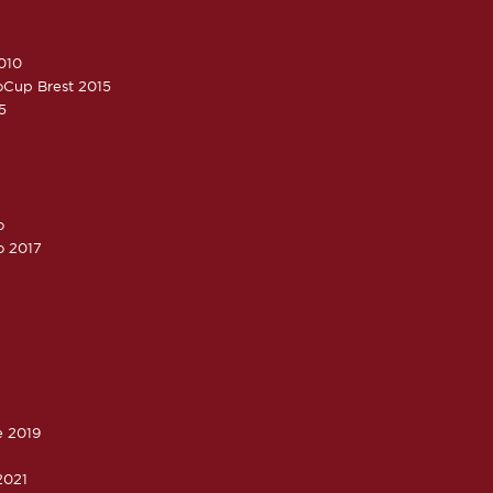
010
roCup Brest 2015
5
o
o 2017
e 2019
2021