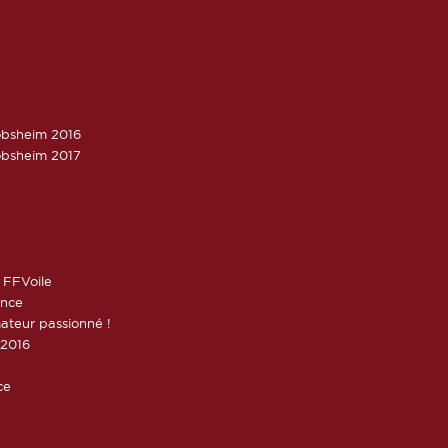
obsheim 2016
obsheim 2017
 FFVoile
ance
ateur passionné !
 2016
ce