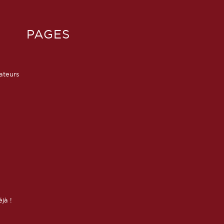
PAGES
sateurs
éjà !