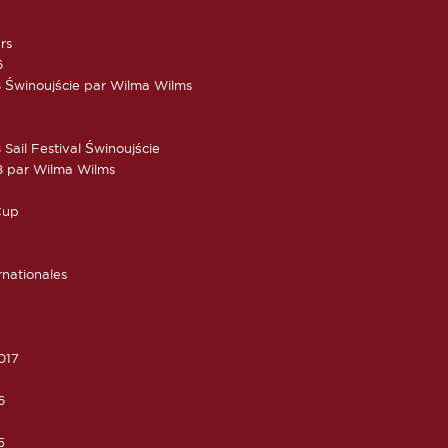
rs
6
 Świnoujście par Wilma Wilms
Sail Festival Świnoujście
8 par Wilma Wilms
Cup
rnationales
017
6
5