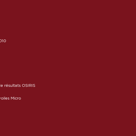
010
6
e résultats OSIRIS
oiles Micro