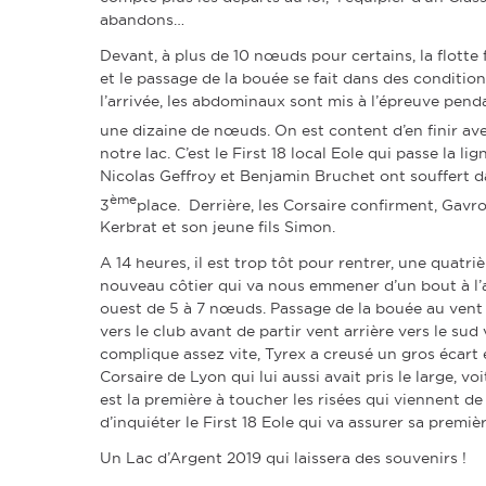
abandons…
Devant, à plus de 10 nœuds pour certains, la flotte
et le passage de la bouée se fait dans des condition
l’arrivée, les abdominaux sont mis à l’épreuve pend
une dizaine de nœuds. On est content d’en finir av
notre lac. C’est le First 18 local Eole qui passe la l
Nicolas Geffroy et Benjamin Bruchet ont souffert da
ème
3
place. Derrière, les Corsaire confirment, Gavr
Kerbrat et son jeune fils Simon.
A 14 heures, il est trop tôt pour rentrer, une quat
nouveau côtier qui va nous emmener d’un bout à l’
ouest de 5 à 7 nœuds. Passage de la bouée au vent e
vers le club avant de partir vent arrière vers le su
complique assez vite, Tyrex a creusé un gros écart e
Corsaire de Lyon qui lui aussi avait pris le large, vo
est la première à toucher les risées qui viennent d
d’inquiéter le First 18 Eole qui va assurer sa prem
Un Lac d’Argent 2019 qui laissera des souvenirs !