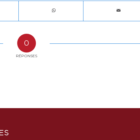
0
RÉPONSES
ES