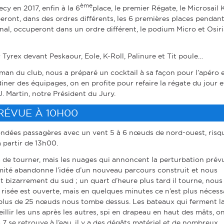
ème
cy en 2017, enfin à la 6
place, le premier Régate, le Microsail 
ront, dans des ordres différents, les 6 premières places pendant
final, occuperont dans un ordre différent, le podium Micro et Osiri
yrex devant Peskaour, Eole, K-Roll, Palinure et Tit poule…
man du club, nous a préparé un cocktail à sa façon pour l’apéro e
iner des équipages, on en profite pour refaire la régate du jour e
J. Martin, notre Président du Jury.
RÉVUE À 10H00
ondées passagères avec un vent 5 à 6 nœuds de nord-ouest, risq
 partir de 13h00.
s de tourner, mais les nuages qui annoncent la perturbation prév
mité abandonne l’idée d’un nouveau parcours construit et nous
 bizarrement du sud ; un quart d’heure plus tard il tourne, nous
a risée est ouverte, mais en quelques minutes ce n’est plus nécessa
plus de 25 nœuds nous tombe dessus. Les bateaux qui ferment l
eillir les uns après les autres, spi en drapeau en haut des mâts, o
 7 se retrouve à l’eau, il y a des dégâts matériel et de nombreux