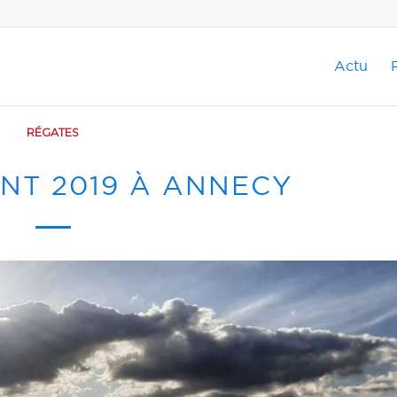
Actu
RÉGATES
NT 2019 À ANNECY