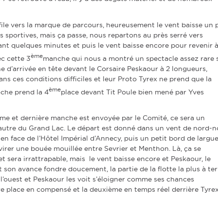
 file vers la marque de parcours, heureusement le vent baisse un 
s sportives, mais ça passe, nous repartons au près serré vers
ant quelques minutes et puis le vent baisse encore pour revenir 
ème
ec cette 3
manche qui nous a montré un spectacle assez rare 
igne d’arrivée en tête devant le Corsaire Peskaour à 2 longueurs,
ns ces conditions difficiles et leur Proto Tyrex ne prend que la
ème
oche prend la 4
place devant Tit Poule bien mené par Yves
rième et dernière manche est envoyée par le Comité, ce sera un
autre du Grand Lac. Le départ est donné dans un vent de nord-n
n face de l’Hôtel Impérial d’Annecy, puis un petit bord de largu
d virer une bouée mouillée entre Sevrier et Menthon. Là, ça se
t sera irrattrapable, mais le vent baisse encore et Peskaour, le
it son avance fondre doucement, la partie de la flotte la plus à ter
e l’ouest et Peskaour les voit s’éloigner comme ses chances
ière place en compensé et la deuxième en temps réel derrière Tyrex