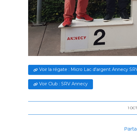
Voir la régate : Micro Lac d'argent Annecy SR
Voir Club : SRV Annecy
1 OC
Parta