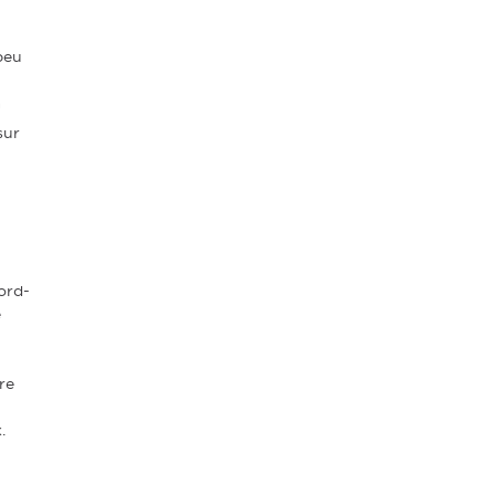
peu
à
sur
ord-
e
re
.