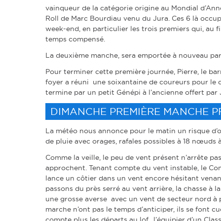
vainqueur de la catégorie origine au Mondial d’Anne
Roll de Marc Bourdiau venu du Jura. Ces 6 là occupe
week-end, en particulier les trois premiers qui, au 
temps compensé.
La deuxième manche, sera emportée à nouveau par T
Pour terminer cette première journée, Pierre, le bar
foyer a réuni une soixantaine de coureurs pour le d
termine par un petit Génépi à l’ancienne offert par 
DIMANCHE PREMIÈRE MANCHE P
La météo nous annonce pour le matin un risque d’
de pluie avec orages, rafales possibles à 18 nœuds à
Comme la veille, le peu de vent présent n’arrête pa
approchent. Tenant compte du vent instable, le Co
lance un côtier dans un vent encore hésitant venant
passons du près serré au vent arrière, la chasse à l
une grosse averse avec un vent de secteur nord à 
marche n’ont pas le temps d’anticiper, ils se font cu
compte plus les départs au lof, l’équipier d’un Class