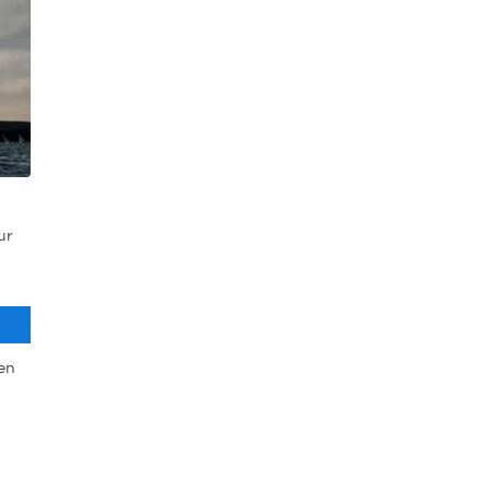
ur
en