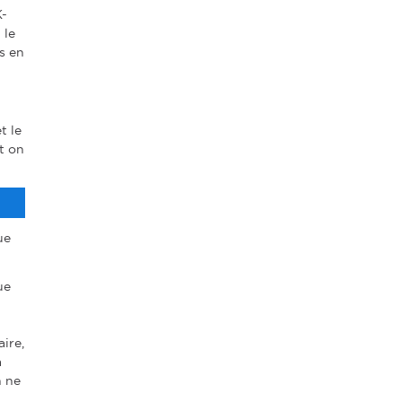
K-
 le
s en
t le
t on
ue
ue
ire,
a
n ne