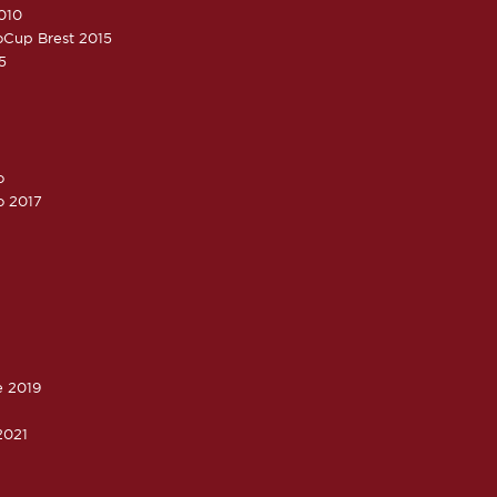
010
roCup Brest 2015
5
o
o 2017
e 2019
2021