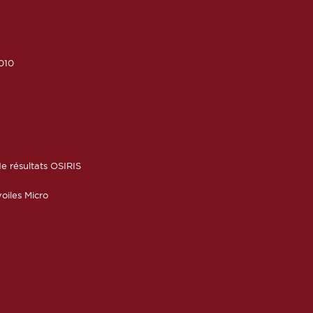
010
6
e résultats OSIRIS
oiles Micro