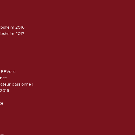
obsheim 2016
obsheim 2017
 FFVoile
ance
ateur passionné !
 2016
ce
rs