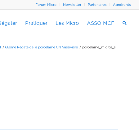
Forum Micro
Newsletter
Partenaires
Adhérents
Régater
Pratiquer
Les Micro
ASSO MCF
l
/
66ème Régate de la porcelaine CN Vassivière
/
porcelaine_micros_s