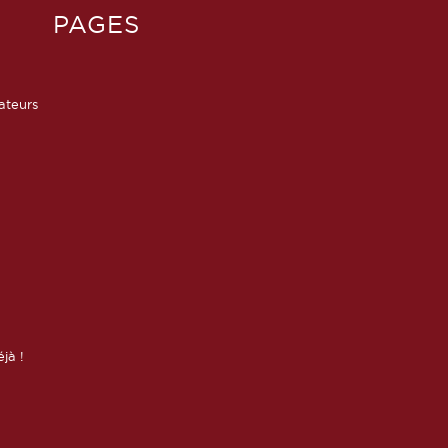
PAGES
sateurs
éjà !