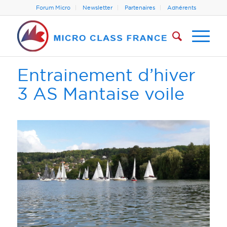
Forum Micro
Newsletter
Partenaires
Adhérents
Entrainement d’hiver
3 AS Mantaise voile