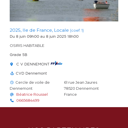
2025, Ile de France, Locale
(coef. 1)
Du 8 juin 09h00
au 8 juin 2025 18h00
OSIRIS HABITABLE
Grade 5B
C V DENNEMONT
CVD Dennemont
Cercle de voile de
61 rue Jean Jaures
Dennemont
78520
Dennemont
Béatrice Roussel
France
0665684499