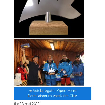
Voir la régate : Open Micro
Porcelainorum Vassivière CNV
(
Le 18 mai 2019
)