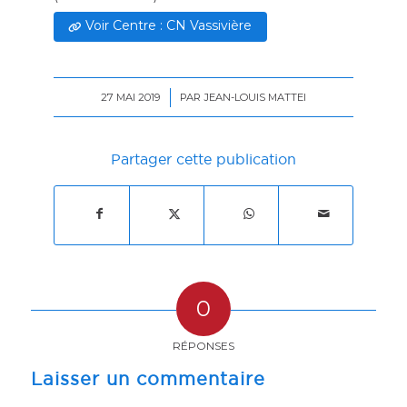
Voir Centre : CN Vassivière
27 MAI 2019
/
PAR
JEAN-LOUIS MATTEI
Partager cette publication
0
RÉPONSES
Laisser un commentaire