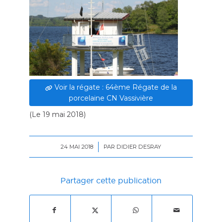
Voir la régate : 64ème Régate de la
porcelaine CN Vassivière
(
Le 19 mai 2018
)
24 MAI 2018
/
PAR
DIDIER DESRAY
Partager cette publication