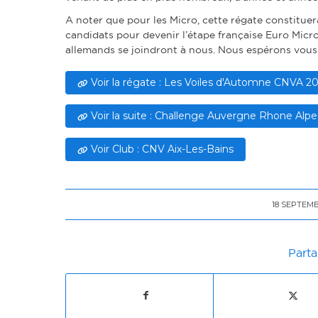
A noter que pour les Micro, cette régate constitue
candidats pour devenir l’étape française Euro Micro
allemands se joindront à nous. Nous espérons vous
Voir la régate : Les Voiles d'Automne CNVA 2
Voir la suite : Challenge Auvergne Rhone Alpe
Voir Club : CNV Aix-Les-Bains
18 SEPTEMB
/
Parta