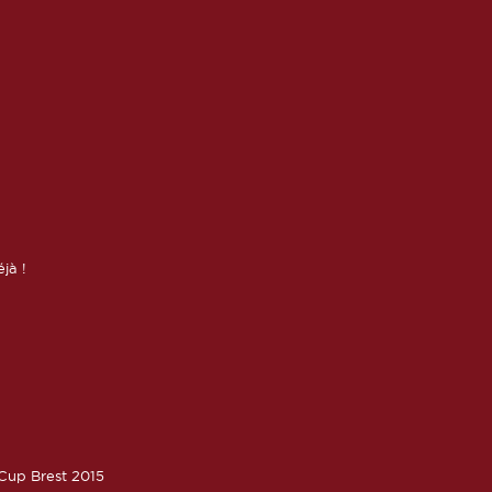
éjà !
oCup Brest 2015