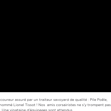
oureur assuré par un traiteur savoyard de qualité : Pile Poêle,
i nommé Lionel Tissot ! Nos amis corsairistes ne s’y trompent pas
. Une vingtaine d’équipages sont attendus.