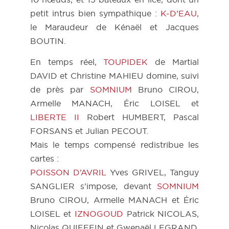
petit intrus bien sympathique :
K-D’EAU
,
le Maraudeur de Kénaël et Jacques
BOUTIN.
En temps réel,
TOUPIDEK
de Martial
DAVID et Christine MAHIEU domine, suivi
de près par
SOMNIUM
Bruno CIROU,
Armelle MANACH, Éric LOISEL et
LIBERTE II
Robert HUMBERT, Pascal
FORSANS et Julian PECOUT.
Mais le temps compensé redistribue les
cartes :
POISSON D’AVRIL
Yves GRIVEL, Tanguy
SANGLIER s’impose, devant
SOMNIUM
Bruno CIROU, Armelle MANACH et Éric
LOISEL et
IZNOGOUD
Patrick NICOLAS,
Nicolas QUIEFFIN et Gwenaël LEGRAND.