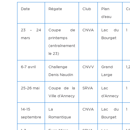
Date
Régate
Club
Plan
Co
d’eau
23 – 24
Coupe de
CNVA
Lac du
1
mars
printemps
Bourget
(entraînement
le 23)
6-7 avril
Challenge
CNVV
Grand
1,
Denis Naudin
Large
25-26 mai
Coupe de la
SRVA
Lac
1
Ville d’Annecy
d’Annecy
14-15
La
CNVA
Lac du
1
septembre
Romantique
Bourget