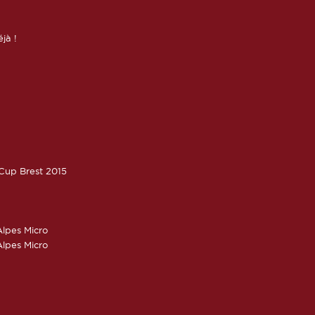
éjà !
oCup Brest 2015
lpes Micro
lpes Micro