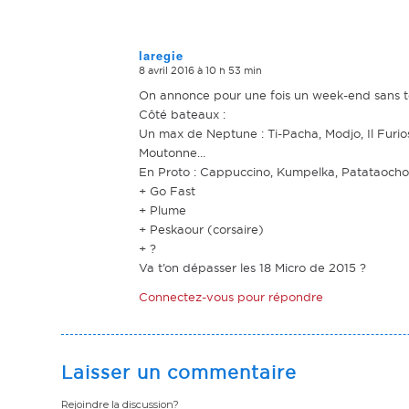
laregie
8 avril 2016 à 10 h 53 min
dit
:
On annonce pour une fois un week-end sans 
Côté bateaux :
Un max de Neptune : Ti-Pacha, Modjo, Il Furio
Moutonne…
En Proto : Cappuccino, Kumpelka, Patataocho, 
+ Go Fast
+ Plume
+ Peskaour (corsaire)
+ ?
Va t’on dépasser les 18 Micro de 2015 ?
Connectez-vous pour répondre
Laisser un commentaire
Rejoindre la discussion?