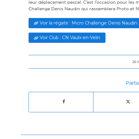
leur déplacement pascal. C’est l’occasion pour le
Challenge Denis Naudin qui rassemblera Proto et 
Voir la régate : Micro Challenge Denis Naudi
Voir Club : CN Vaulx-en-Velin
26 
Parta