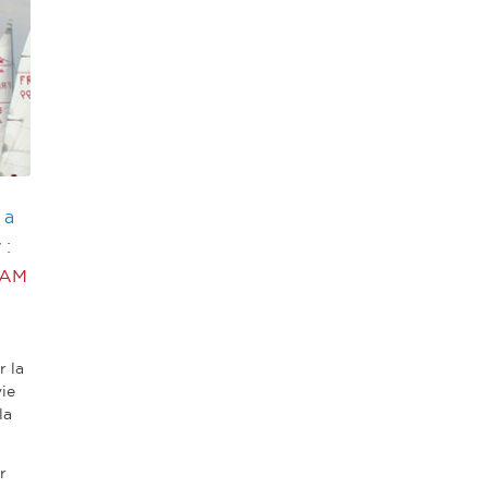
 a
y
:
RAM
r la
vie
la
r