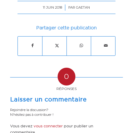
11 JUIN 2018
/
PAR
GAETAN
Partager cette publication
0
RÉPONSES
Laisser un commentaire
Rejoindre la discussion?
N’hésitez pas à contribuer !
Vous devez
vous connecter
pour publier un
commentaire.