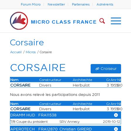
Forum Micro
Newsletter
Partenaires
Adhérents
Corsaire
Accueil
/
Micros
/
Corsaire
CORSAIRE
Croiseur
Nom
Constructeur
Architechte
Grp.
Année
Nbre
CORSAIRE
Divers
Herbulot
3
1955
80
Nous avons relevé les participations depuis 2011
Nom
Constructeur
Architechte
Grp.
Année
Nbre
CORSAIRE
Divers
Herbulot
3
1955
80
DRAMM HUD
FRA11538
7/8
Coupe du président
SRV Annecy
2019-10-12
21/22
Micro Lac d'argent
SRV Annecy
2018-09-
Annecy
APEROTECH
FRA12870
Christian GIRERD