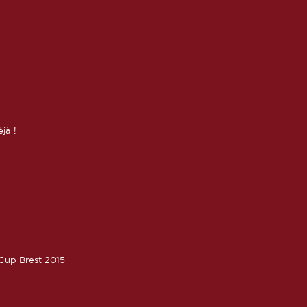
éjà !
oCup Brest 2015