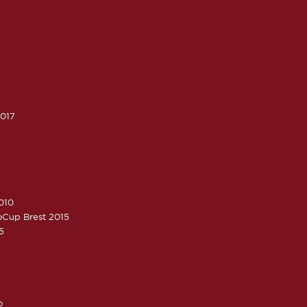
2017
010
roCup Brest 2015
5
o