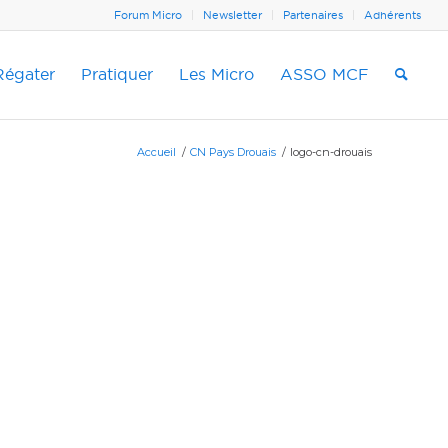
Forum Micro
Newsletter
Partenaires
Adhérents
Régater
Pratiquer
Les Micro
ASSO MCF
Accueil
/
CN Pays Drouais
/
logo-cn-drouais