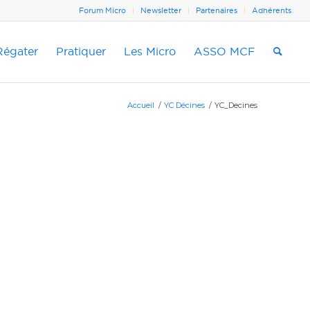
Forum Micro
Newsletter
Partenaires
Adhérents
Régater
Pratiquer
Les Micro
ASSO MCF
Accueil
/
YC Décines
/
YC_Decines