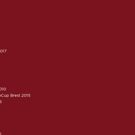
2017
010
roCup Brest 2015
5
o