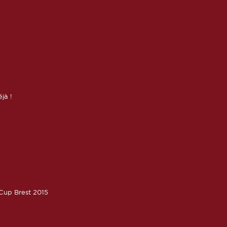
éjà !
oCup Brest 2015