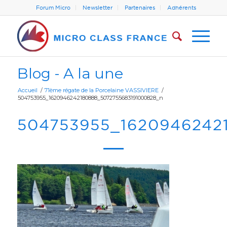
Forum Micro
Newsletter
Partenaires
Adhérents
Blog - A la une
Accueil
/
71ème régate de la Porcelaine VASSIVIERE
/
504753955_1620946242180888_5072755683191000828_n
504753955_1620946242