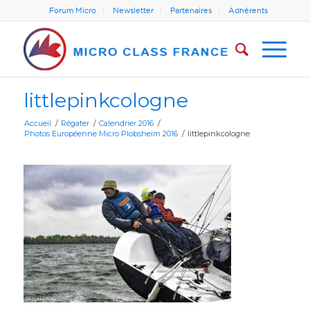
Forum Micro
Newsletter
Partenaires
Adhérents
littlepinkcologne
Accueil
/
Régater
/
Calendrier 2016
/
Photos Européenne Micro Plobsheim 2016
/
littlepinkcologne