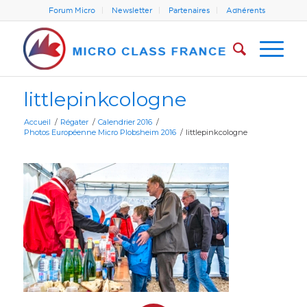
Forum Micro
Newsletter
Partenaires
Adhérents
littlepinkcologne
Accueil
/
Régater
/
Calendrier 2016
/
Photos Européenne Micro Plobsheim 2016
/
littlepinkcologne