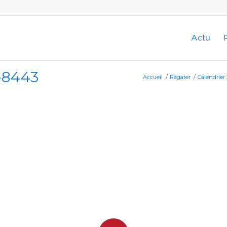
Actu
-8443
Accueil
/
Régater
/
Calendrier 