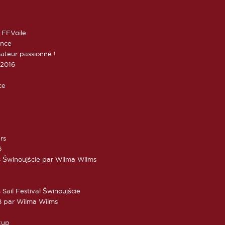
 FFVoile
ance
ateur passionné !
 2016
ce
rs
6
 Świnoujście par Wilma Wilms
Sail Festival Świnoujście
8 par Wilma Wilms
Cup