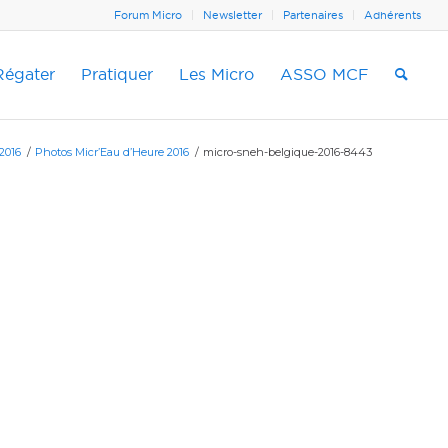
Forum Micro
Newsletter
Partenaires
Adhérents
Régater
Pratiquer
Les Micro
ASSO MCF
2016
/
Photos Micr’Eau d’Heure 2016
/
micro-sneh-belgique-2016-8443