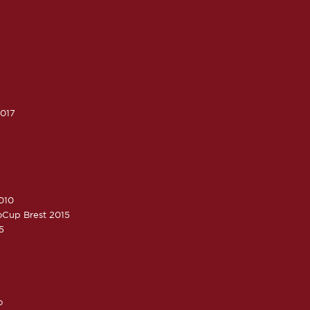
2017
010
roCup Brest 2015
5
o