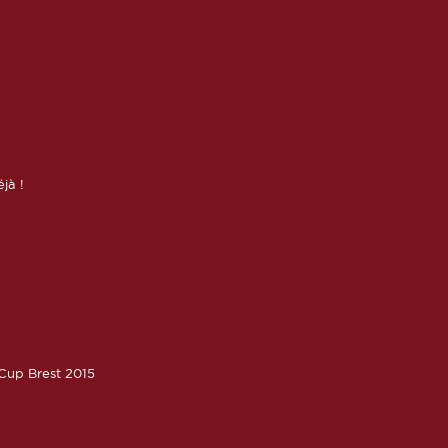
éjà !
oCup Brest 2015