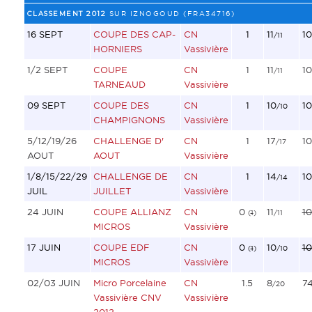
CLASSEMENT 2012
SUR IZNOGOUD (FRA34716)
16 SEPT
COUPE DES CAP-
CN
1
11
10
/11
HORNIERS
Vassivière
1/2 SEPT
COUPE
CN
1
11
10
/11
TARNEAUD
Vassivière
09 SEPT
COUPE DES
CN
1
10
10
/10
CHAMPIGNONS
Vassivière
5/12/19/26
CHALLENGE D'
CN
1
17
10
/17
AOUT
AOUT
Vassivière
1/8/15/22/29
CHALLENGE DE
CN
1
14
10
/14
JUIL
JUILLET
Vassivière
24 JUIN
COUPE ALLIANZ
CN
0
11
10
(
1
)
/11
MICROS
Vassivière
17 JUIN
COUPE EDF
CN
0
10
10
(
1
)
/10
MICROS
Vassivière
02/03 JUIN
Micro Porcelaine
CN
1.5
8
7
/20
Vassivière CNV
Vassivière