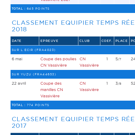
TOTAL :
645 POINTS
CLASSEMENT EQUIPIER TEMPS RÉE
2018
DATE
EPREUVE
CLUB
COEF.
PLACE
P
SUR L ECIR (FRA4023)
6 mai
Coupe des poulies
CN
1
5
2
/7
CN Vassivière
Vassivière
SUR YUZU (FRA44653)
22 avril
Coupe des
CN
1
3
5
/8
manilles CN
Vassivière
Vassivière
TOTAL :
774 POINTS
CLASSEMENT EQUIPIER TEMPS RÉE
2017