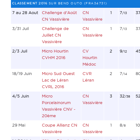
CLASSEMENT 2016
SUR BEND OUTO (FRA34731)
7 au 28 Aout
Challenge d'Août
CN
1
7
3
/13
CN Vassivière
Vassivière
3/31 Juil
Challenge de
CN
1
7
3
/13
Juillet CN
Vassivière
Vassivière
2/3 Juil
Micro Hourtin
CV
2
9
4
/12
CVHM 2016
Hourtin
Médoc
18/19 Juin
Micro Sud Ouest
CVR
2
7
8
/14
Lac de Léran
Léran
CVRL 2016
4/5 Juin
Micro
CN
3
32
5
/38
Porcelainorum
Vassivière
Vassivière CNV -
20ème
29 Mai
Coupe Allianz CN
CN
1
8
10
/8
Vassivière
Vassivière