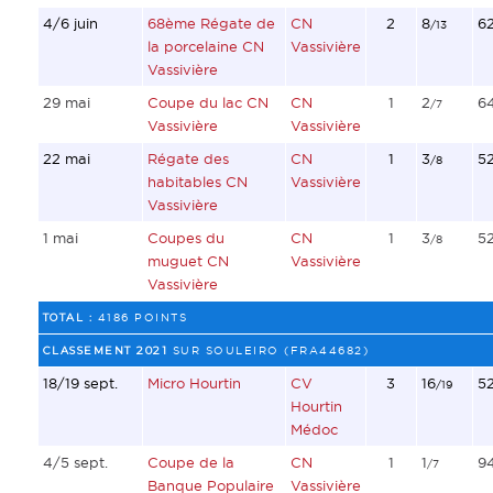
4/6 juin
68ème Régate de
CN
2
8
6
/13
la porcelaine CN
Vassivière
Vassivière
29 mai
Coupe du lac CN
CN
1
2
6
/7
Vassivière
Vassivière
22 mai
Régate des
CN
1
3
5
/8
habitables CN
Vassivière
Vassivière
1 mai
Coupes du
CN
1
3
5
/8
muguet CN
Vassivière
Vassivière
TOTAL :
4186 POINTS
CLASSEMENT 2021
SUR SOULEIRO (FRA44682)
18/19 sept.
Micro Hourtin
CV
3
16
5
/19
Hourtin
Médoc
4/5 sept.
Coupe de la
CN
1
1
9
/7
Banque Populaire
Vassivière