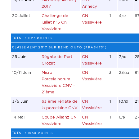
/68
2017
Annecy
30 Juillet
Challenge de
CN
1
4
6
/15
juillet n°5 CN
Vassivière
Vassivière
TOTAL :
1127 POINTS
CLASSEMENT 2017
SUR BEND OUTO (FRA34731)
25 Juin
Régate de Port
CN
1
7
2
/10
Crozat
Vassivière
10/11 Juin
Micro
CN
3
23
81
/34
Porcelainorum
Vassivière
Vassivière CNV -
21ème
3/5 Juin
63 ème régate de
CN
1
10
21
/13
la porcelaine CNV
Vassivière
14 Mai
Coupe Allianz CN
CN
1
6
2
/9
Vassivière
Vassivière
TOTAL :
1560 POINTS