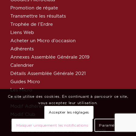
Promotion de régate
Transmettre les résultats
Trophée de l’Erdre
Liens Web
Acheter un Micro d’occasion
Adhérents
Annexes Assemblée Générale 2019
Calendrier
Détails Assemblée Générale 2021
Guides Micro
Les Micro
Ce site utilise des cookies. En continuant à parcourir ce site,
Micros
vous acceptez leur utilisation.
Modif Adhérents
Accepter les réglages
Modif Club
Modif Coureur
Masquer uniquement les notifications
Paramètres
Photos Européenne Micro Plobsheim 2016