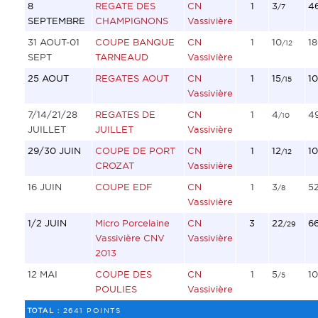
8
REGATE DES
CN
1
3
4
/7
SEPTEMBRE
CHAMPIGNONS
Vassivière
31 AOUT-01
COUPE BANQUE
CN
1
10
1
/12
SEPT
TARNEAUD
Vassivière
25 AOUT
REGATES AOUT
CN
1
15
10
/15
Vassivière
7/14/21/28
REGATES DE
CN
1
4
4
/10
JUILLET
JUILLET
Vassivière
29/30 JUIN
COUPE DE PORT
CN
1
12
10
/12
CROZAT
Vassivière
16 JUIN
COUPE EDF
CN
1
3
5
/8
Vassivière
1/2 JUIN
Micro Porcelaine
CN
3
22
6
/29
Vassivière CNV
Vassivière
2013
12 MAI
COUPE DES
CN
1
5
10
/5
POULIES
Vassivière
TOTAL :
2641 POINTS