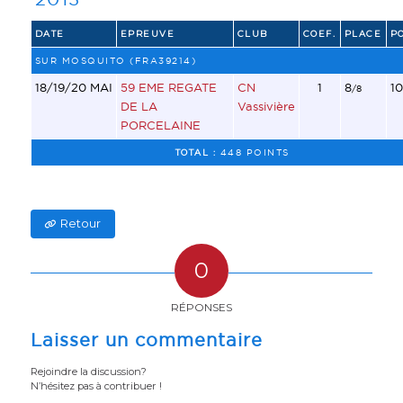
DATE
EPREUVE
CLUB
COEF.
PLACE
P
SUR MOSQUITO (FRA39214)
18/19/20 MAI
59 EME REGATE
CN
1
8
10
/8
DE LA
Vassivière
PORCELAINE
TOTAL :
448 POINTS
Retour
0
RÉPONSES
Laisser un commentaire
Rejoindre la discussion?
N’hésitez pas à contribuer !