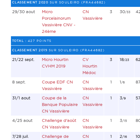
CLASSEMENT 2020
SUR SOULEIRO (FRA44682)
29/30 aout
Micro
CN
3
30
4
/33
Porcelainorum
Vassivière
Vassivière CNV -
24ème
TOTAL :
427 POINTS
CLASSEMENT 2019
SUR SOULEIRO (FRA44682)
21/22 sept.
Micro Hourtin
CV
3
18
6
/23
CVHM 2019
Hourtin
Médoc
8 sept.
Coupe EDF CN
CN
1
1
8
/6
Vassivière
Vassivière
31/1 aout
Coupe de la
CN
1
3
5
/9
Banque Populaire
Vassivière
CN Vassivière
4/25 aout
Challenge d'août
CN
1
3
8
/15
CN Vassivière
Vassivière
7/28 juil.
Challenge de
CN
1
2
1
/16