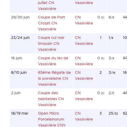
juillet CN
Vassivière
Vassivière
29/30 juin
Coupe de Port
CN
0
8
10
(
1
)
/8
Crozat CN
Vassivière
Vassivière
23/24 juin
Coupe cul noir
CN
1
1
1
/9
limousin CN
Vassivière
Vassivière
16 juin
Coupe du lac de
CN
0
3
5
(
1
)
/9
Vassivière
Vassivière
8/10 juin
65ème Régate de
CN
2
3
1
/16
la porcelaine CN
Vassivière
Vassivière
2 juin
Coupe des
CN
0
2
4
(
1
)
/5
habitables CN
Vassivière
Vassivière
18/19 mai
Open Micro
CN
3
25
6
/32
Porcelainorum
Vassivière
Vassivière CNV