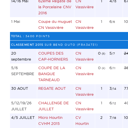
14/16 Mai
62ème Régate de
CN
1
4
6
/15
la Porcelaine CNV
Vassivière
2016
1 Mai
Coupe du muguet
CN
1
6
10
/6
CN Vassivière
Vassivière
TOTAL :
3400 POINTS
CLASSEMENT 2015
SUR BEND OUTO (FRA34731)
20
COUPES DES
CN
0
5
2
(
1
)
/7
septembre
CAP-HORNIERS
Vassivière
5/6
COUPE DE LA
CN
0
6
3
(
1
)
/11
SEPTEMBRE
BANQUE
Vassivière
TARNEAUD
30 AOUT
REGATE AOUT
CN
1
3
7
/14
Vassivière
5/12/19/26
CHALLENGE DE
CN
1
6
4
/12
JUILLET
JUILLET
Vassivière
4/5 JUILLET
Micro Hourtin
CV
2
7
1
/18
CVHM 2015
Hourtin