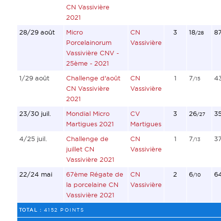
CN Vassivière
2021
28/29 août
Micro
CN
3
18
8
/28
Porcelainorum
Vassivière
Vassivière CNV -
25ème - 2021
1/29 août
Challenge d'août
CN
1
7
4
/15
CN Vassivière
Vassivière
2021
23/30 juil.
Mondial Micro
CV
3
26
3
/27
Martigues 2021
Martigues
4/25 juil.
Challenge de
CN
1
7
3
/13
juillet CN
Vassivière
Vassivière 2021
22/24 mai
67ème Régate de
CN
2
6
6
/10
la porcelaine CN
Vassivière
Vassivière 2021
TOTAL :
4152 POINTS