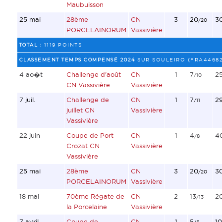
Maubuisson
25 mai
28ème
CN
3
20
3
/20
PORCELAINORUM
Vassivière
TOTAL :
1119 POINTS
CLASSEMENT TEMPS COMPENSÉ 2024
SUR SOULEIRO (FRA44682
4 ao�t
Challenge d'août
CN
1
7
2
/10
CN Vassivière
Vassivière
7 juil.
Challenge de
CN
1
7
2
/11
juillet CN
Vassivière
Vassivière
22 juin
Coupe de Port
CN
1
4
4
/8
Crozat CN
Vassivière
Vassivière
25 mai
28ème
CN
3
20
3
/20
PORCELAINORUM
Vassivière
18 mai
70ème Régate de
CN
2
13
2
/13
la Porcelaine
Vassivière
7 avril
Coupe de
CN
1
5
10