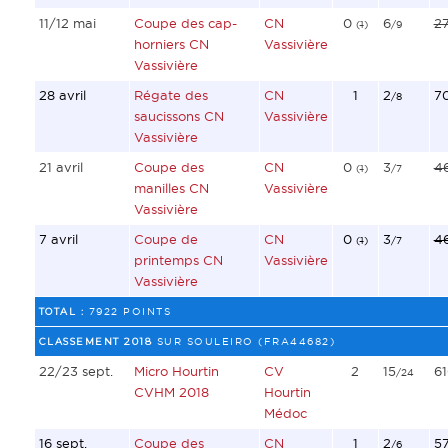
11/12 mai
Coupe des cap-
CN
0
6
2
(
1
)
/9
horniers CN
Vassivière
Vassivière
28 avril
Régate des
CN
1
2
7
/8
saucissons CN
Vassivière
Vassivière
21 avril
Coupe des
CN
0
3
4
(
1
)
/7
manilles CN
Vassivière
Vassivière
7 avril
Coupe de
CN
0
3
4
(
1
)
/7
printemps CN
Vassivière
Vassivière
TOTAL :
7922 POINTS
CLASSEMENT 2018
SUR SOULEIRO (FRA44682)
22/23 sept.
Micro Hourtin
CV
2
15
6
/24
CVHM 2018
Hourtin
Médoc
16 sept.
Coupe des
CN
1
2
5
/6