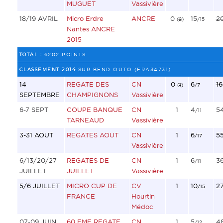
MUGUET
Vassivière
18/19 AVRIL
Micro Erdre
ANCRE
0
15
2
(
2
)
/15
Nantes ANCRE
2015
TOTAL :
6202 POINTS
CLASSEMENT 2014
SUR BEND OUTO (FRA34731)
14
REGATE DES
CN
0
6
16
(
1
)
/7
SEPTEMBRE
CHAMPIGNONS
Vassivière
6-7 SEPT
COUPE BANQUE
CN
1
4
5
/11
TARNEAUD
Vassivière
3-31 AOUT
REGATES AOUT
CN
1
6
5
/17
Vassivière
6/13/20/27
REGATES DE
CN
1
6
3
/11
JUILLET
JUILLET
Vassivière
5/6 JUILLET
MICRO CUP DE
CV
1
10
2
/15
FRANCE
Hourtin
Médoc
07-09 JUIN
60 EME REGATE
CN
1
5
4
/12