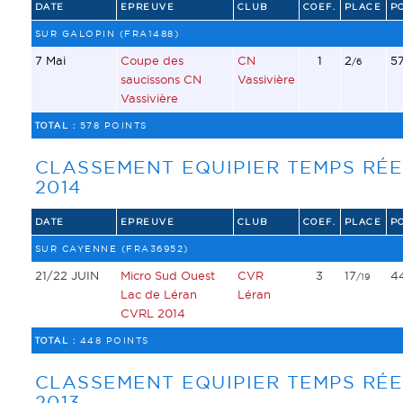
DATE
EPREUVE
CLUB
COEF.
PLACE
P
SUR GALOPIN (FRA1488)
7 Mai
Coupe des
CN
1
2
5
/6
saucissons CN
Vassivière
Vassivière
TOTAL :
578 POINTS
CLASSEMENT EQUIPIER TEMPS RÉE
2014
DATE
EPREUVE
CLUB
COEF.
PLACE
P
SUR CAYENNE (FRA36952)
21/22 JUIN
Micro Sud Ouest
CVR
3
17
4
/19
Lac de Léran
Léran
CVRL 2014
TOTAL :
448 POINTS
CLASSEMENT EQUIPIER TEMPS RÉE
2013