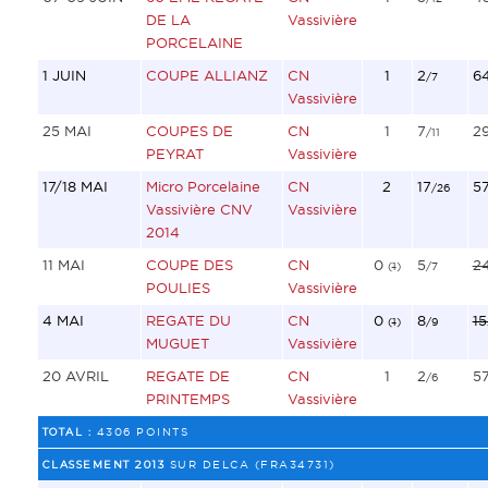
DE LA
Vassivière
PORCELAINE
1 JUIN
COUPE ALLIANZ
CN
1
2
6
/7
Vassivière
25 MAI
COUPES DE
CN
1
7
2
/11
PEYRAT
Vassivière
17/18 MAI
Micro Porcelaine
CN
2
17
57
/26
Vassivière CNV
Vassivière
2014
11 MAI
COUPE DES
CN
0
5
2
(
1
)
/7
POULIES
Vassivière
4 MAI
REGATE DU
CN
0
8
15
(
1
)
/9
MUGUET
Vassivière
20 AVRIL
REGATE DE
CN
1
2
5
/6
PRINTEMPS
Vassivière
TOTAL :
4306 POINTS
CLASSEMENT 2013
SUR DELCA (FRA34731)