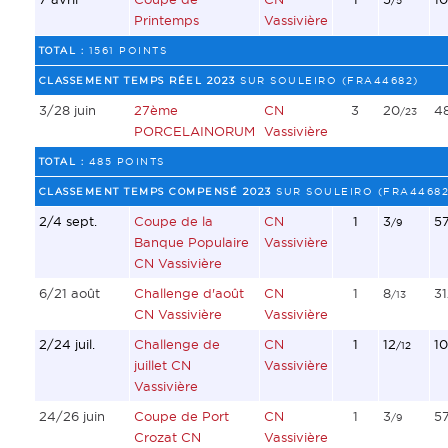
/5
Printemps
Vassivière
TOTAL :
1561 POINTS
CLASSEMENT TEMPS RÉEL 2023
SUR SOULEIRO (FRA44682)
3/28 juin
27ème
CN
3
20
4
/23
PORCELAINORUM
Vassivière
TOTAL :
485 POINTS
CLASSEMENT TEMPS COMPENSÉ 2023
SUR SOULEIRO (FRA44682
2/4 sept.
Coupe de la
CN
1
3
5
/9
Banque Populaire
Vassivière
CN Vassivière
6/21 août
Challenge d'août
CN
1
8
31
/13
CN Vassivière
Vassivière
2/24 juil.
Challenge de
CN
1
12
10
/12
juillet CN
Vassivière
Vassivière
24/26 juin
Coupe de Port
CN
1
3
5
/9
Crozat CN
Vassivière