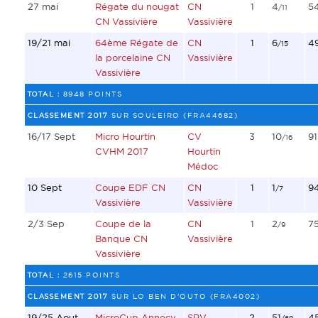
27 mai
Régate du nougat
CN
1
4
5
/11
CN Vassivière
Vassivière
19/21 mai
64ème Régate de
CN
1
6
4
/15
la porcelaine CN
Vassivière
Vassivière
TOTAL :
8948 POINTS
CLASSEMENT 2017
SUR SOULEIRO (FRA44682)
16/17 Sept
Micro Hourtin
CV
3
10
91
/16
CVHM 2017
Hourtin
Médoc
10 Sept
Coupe EDF CN
CN
1
1
9
/7
Vassivière
Vassivière
2/3 Sep
Coupe de la
CN
1
2
7
/9
Banque CN
Vassivière
Vassivière
TOTAL :
2615 POINTS
CLASSEMENT 2017
SUR LO BEN D'OUTO (FRA4002)
19/25 Aout
MicroCup Annecy
SRV
2
51
4