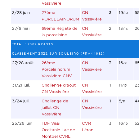
Vassivière
3/28 juin
27ème
CN
3
19
5
/23
PORCELAINORUM
Vassivière
27/6 mai
69ème Régate de
CN
2
13
2
/14
la porcelaine
Vassivière
TOTAL :
2387 POINTS
CLASSEMENT 2022
SUR SOULEIRO (FRA44682)
27/28 août
26ème
CN
3
16
6
/21
Porcelainorum
Vassivière
Vassivière CNV -
31/21 juil.
Challenge d'août
CN
1
11
2
/15
CN Vassivière
Vassivière
3/24 juil.
Challenge de
CN
1
5
4
/11
juillet CN
Vassivière
Vassivière
25/26 juin
TDF V&B
CVR
3
16
5
/19
Occitanie Lac de
Léran
Montbel CVRL