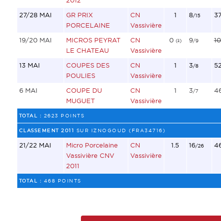
2012
27/28 MAI
GR PRIX
CN
1
8
3
/15
PORCELAINE
Vassivière
19/20 MAI
MICROS PEYRAT
CN
0
9
10
(
1
)
/9
LE CHATEAU
Vassivière
13 MAI
COUPES DES
CN
1
3
5
/8
POULIES
Vassivière
6 MAI
COUPE DU
CN
1
3
4
/7
MUGUET
Vassivière
TOTAL :
2623 POINTS
CLASSEMENT 2011
SUR IZNOGOUD (FRA34716)
21/22 MAI
Micro Porcelaine
CN
1.5
16
4
/26
Vassivière CNV
Vassivière
2011
TOTAL :
468 POINTS