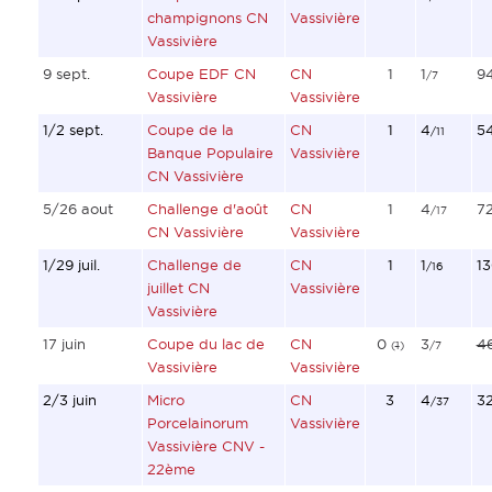
champignons CN
Vassivière
Vassivière
9 sept.
Coupe EDF CN
CN
1
1
9
/7
Vassivière
Vassivière
1/2 sept.
Coupe de la
CN
1
4
5
/11
Banque Populaire
Vassivière
CN Vassivière
5/26 aout
Challenge d'août
CN
1
4
7
/17
CN Vassivière
Vassivière
1/29 juil.
Challenge de
CN
1
1
1
/16
juillet CN
Vassivière
Vassivière
17 juin
Coupe du lac de
CN
0
3
4
(
1
)
/7
Vassivière
Vassivière
2/3 juin
Micro
CN
3
4
3
/37
Porcelainorum
Vassivière
Vassivière CNV -
22ème