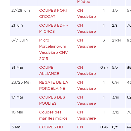
Médoc
27/28 juin
COUPES PORT
CN
1
3
5
/9
CROZAT
Vassivière
21 juin
COUPES EDF -
CN
1
2
7
/8
MICROS
Vassivière
6/7 JUIN
Micro
CN
3
21
93
/34
Porcelainorum
Vassivière
Vassivière CNV
2015
31 Mai
COUPE
CN
0
5
3
(
1
)
/9
ALLIANCE
Vassivière
23/25 Mai
REGATE DE LA
CN
1
6
4
/14
PORCELAINE
Vassivière
17 Mai
COUPES DES
CN
1
3
6
/10
POULIES
Vassivière
10 Mai
Coupes des
CN
1
3
7
/12
manilles micros
Vassivière
3 Mai
COUPES DU
CN
0
6
16
(
1
)
/7