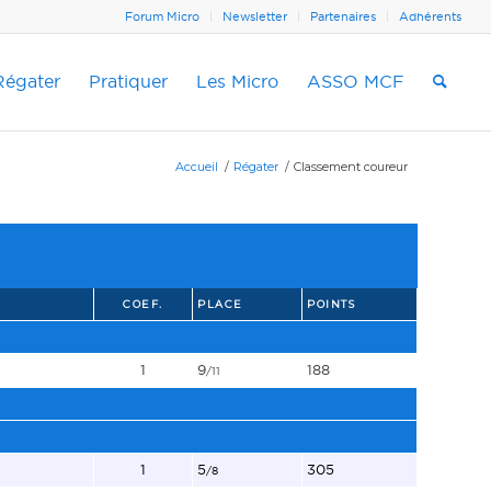
Forum Micro
Newsletter
Partenaires
Adhérents
Régater
Pratiquer
Les Micro
ASSO MCF
Accueil
/
Régater
/
Classement coureur
COEF.
PLACE
POINTS
1
9
188
/11
1
5
305
/8