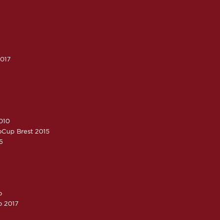
2017
010
roCup Brest 2015
5
o
o 2017