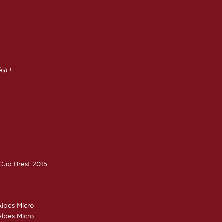
éjà !
oCup Brest 2015
lpes Micro
lpes Micro