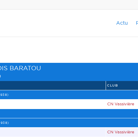
Actu
OIS BARATOU
)
CLUB
938)
CN Vassivière
938)
CN Vassivière