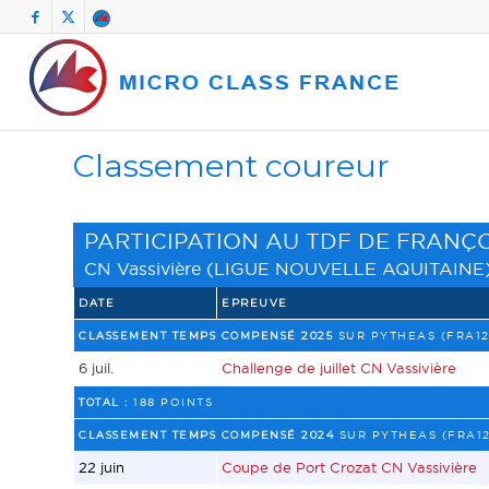
Classement coureur
PARTICIPATION AU TDF DE FRANÇ
CN Vassivière
(
LIGUE NOUVELLE AQUITAINE
DATE
EPREUVE
CLASSEMENT TEMPS COMPENSÉ 2025
SUR PYTHEAS (FRA12
6 juil.
Challenge de juillet CN Vassivière
TOTAL :
188 POINTS
CLASSEMENT TEMPS COMPENSÉ 2024
SUR PYTHEAS (FRA12
22 juin
Coupe de Port Crozat CN Vassivière