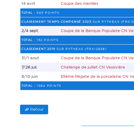
14 avril
Coupe des manilles
TOTAL :
503 POINTS
CLASSEMENT TEMPS COMPENSÉ 2023
SUR PYTHEAS (FRA12
2/4 sept.
Coupe de la Banque Populaire CN Vas
TOTAL :
152 POINTS
CLASSEMENT 2019
SUR PYTHEAS (FRA12938)
31/1 aout
Coupe de la Banque Populaire CN Vas
7/28 juil.
Challenge de juillet CN Vassivière
8/10 juin
65ème Régate de la porcelaine CN Va
TOTAL :
1084 POINTS
Retour