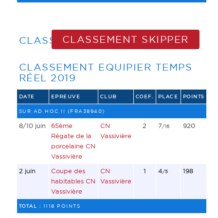
CLASSEMENT SKIPPER
CLASSEMENT EQUIPIER
CLASSEMENT EQUIPIER TEMPS
RÉEL 2019
DATE
EPREUVE
CLUB
COEF.
PLACE
POINTS
SUR AD HOC II (FRA38940)
8/10 juin
65ème
CN
2
7
920
/16
Régate de la
Vassivière
porcelaine CN
Vassivière
2 juin
Coupe des
CN
1
4
198
/5
habitables CN
Vassivière
Vassivière
TOTAL :
1118 POINTS