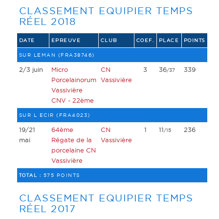
CLASSEMENT EQUIPIER TEMPS
RÉEL 2018
DATE
EPREUVE
CLUB
COEF.
PLACE
POINTS
SUR LEMAN (FRA38746)
2/3 juin
Micro
CN
3
36
339
/37
Porcelainorum
Vassivière
Vassivière
CNV - 22ème
SUR L ECIR (FRA4023)
19/21
64ème
CN
1
11
236
/15
mai
Régate de la
Vassivière
porcelaine CN
Vassivière
TOTAL :
575 POINTS
CLASSEMENT EQUIPIER TEMPS
RÉEL 2017