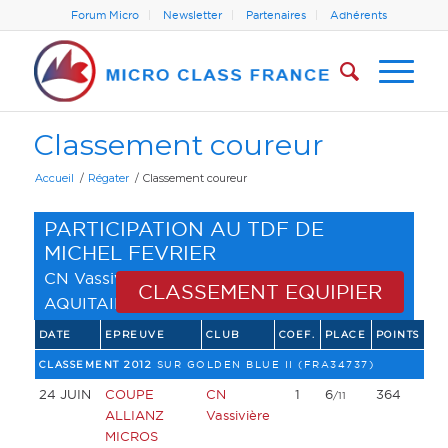
Forum Micro
Newsletter
Partenaires
Adhérents
Classement coureur
Accueil
/
Régater
/
Classement coureur
PARTICIPATION AU TDF DE
MICHEL FEVRIER
CN Vassivière
(
LIGUE NOUVELLE
CLASSEMENT EQUIPIER
AQUITAINE
)
DATE
EPREUVE
CLUB
COEF.
PLACE
POINTS
CLASSEMENT 2012
SUR GOLDEN BLUE II (FRA34737)
24 JUIN
COUPE
CN
1
6
364
/11
ALLIANZ
Vassivière
MICROS