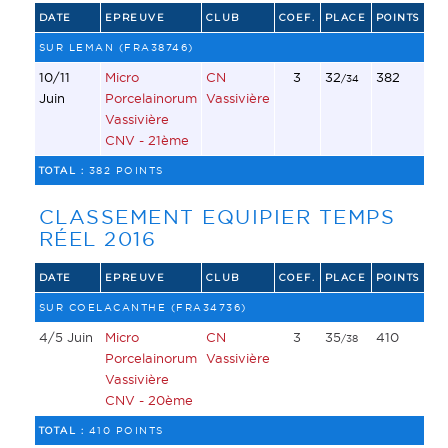
DATE
EPREUVE
CLUB
COEF.
PLACE
POINTS
SUR LEMAN (FRA38746)
10/11
Micro
CN
3
32
382
/34
Juin
Porcelainorum
Vassivière
Vassivière
CNV - 21ème
TOTAL :
382 POINTS
CLASSEMENT EQUIPIER TEMPS
RÉEL 2016
DATE
EPREUVE
CLUB
COEF.
PLACE
POINTS
SUR COELACANTHE (FRA34736)
4/5 Juin
Micro
CN
3
35
410
/38
Porcelainorum
Vassivière
Vassivière
CNV - 20ème
TOTAL :
410 POINTS