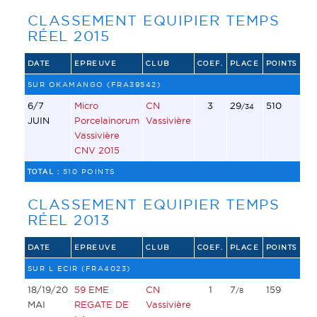
CLASSEMENT EQUIPIER TEMPS
RÉEL 2015
DATE
EPREUVE
CLUB
COEF.
PLACE
POINTS
SUR OKAMANGO (FRA39542)
6/7
Micro
CN
3
29
510
/34
JUIN
Porcelainorum
Vassivière
Vassivière
CNV 2015
TOTAL :
510 POINTS
CLASSEMENT EQUIPIER TEMPS
RÉEL 2013
DATE
EPREUVE
CLUB
COEF.
PLACE
POINTS
SUR L ECIR (FRA4023)
18/19/20
59 EME
CN
1
7
159
/8
MAI
REGATE DE
Vassivière