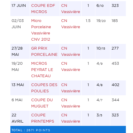
17 JUIN
COUPE EDF
CN
1
6
323
/10
MICROS
Vassivière
02/03
Micro
CN
1.5
19
185
/20
JUIN
Porcelaine
Vassivière
Vassivière
CNV 2012
27/28
GR PRIX
CN
1
10
277
/15
MAI
PORCELAINE
Vassivière
19/20
MICROS
CN
1
4
453
/9
MAI
PEYRAT LE
Vassivière
CHATEAU
13 MAI
COUPES DES
CN
1
4
402
/8
POULIES
Vassivière
6 MAI
COUPE DU
CN
1
4
344
/7
MUGUET
Vassivière
22
COUPE
CN
1
3
323
/5
AVRIL
PRINTEMPS
Vassivière
TOTAL :
2671 POINTS