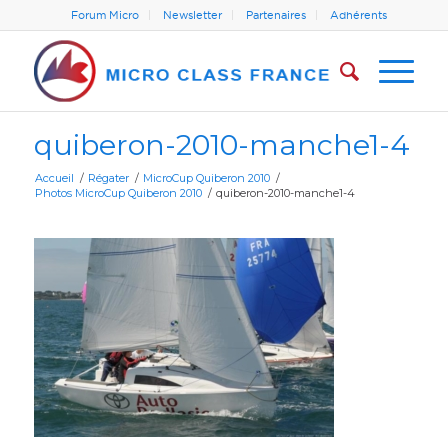
Forum Micro
Newsletter
Partenaires
Adhérents
quiberon-2010-manche1-4
Accueil
/
Régater
/
MicroCup Quiberon 2010
/
Photos MicroCup Quiberon 2010
/
quiberon-2010-manche1-4