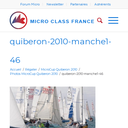
Forum Micro
Newsletter
Partenaires
Adhérents
quiberon-2010-manche1-
46
Accueil
/
Régater
/
MicroCup Quiberon 2010
/
Photos MicroCup Quiberon 2010
/
quiberon-2010-manche1-46