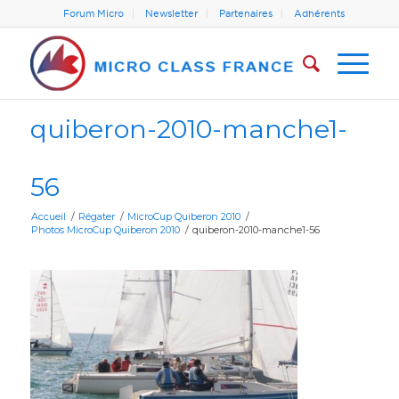
Forum Micro
Newsletter
Partenaires
Adhérents
quiberon-2010-manche1-
56
Accueil
/
Régater
/
MicroCup Quiberon 2010
/
Photos MicroCup Quiberon 2010
/
quiberon-2010-manche1-56