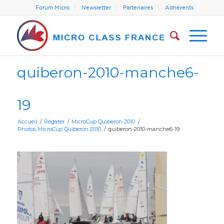
Forum Micro
Newsletter
Partenaires
Adhérents
quiberon-2010-manche6-
19
Accueil
/
Régater
/
MicroCup Quiberon 2010
/
Photos MicroCup Quiberon 2010
/
quiberon-2010-manche6-19