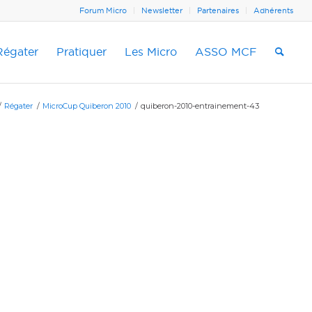
Forum Micro
Newsletter
Partenaires
Adhérents
Régater
Pratiquer
Les Micro
ASSO MCF
/
Régater
/
MicroCup Quiberon 2010
/
quiberon-2010-entrainement-43