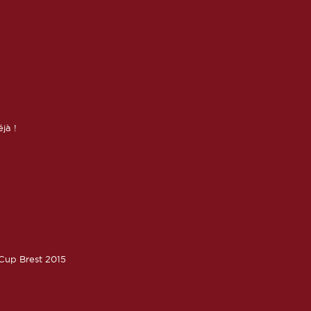
éjà !
oCup Brest 2015