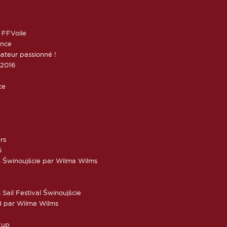
 FFVoile
ance
ateur passionné !
 2016
ce
rs
6
 Świnoujście par Wilma Wilms
Sail Festival Świnoujście
8 par Wilma Wilms
Cup