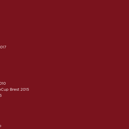
2017
010
roCup Brest 2015
5
o