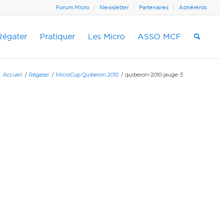
Forum Micro
Newsletter
Partenaires
Adhérents
Régater
Pratiquer
Les Micro
ASSO MCF
Accueil
/
Régater
/
MicroCup Quiberon 2010
/
quiberon-2010-jauge-3