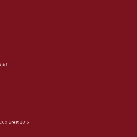
éjà !
oCup Brest 2015