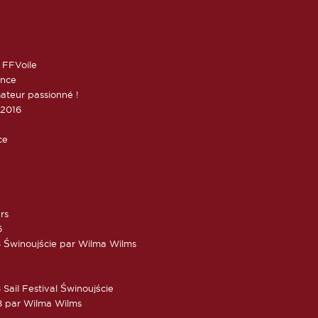
 FFVoile
ance
ateur passionné !
 2016
ce
rs
6
 Świnoujście par Wilma Wilms
Sail Festival Świnoujście
8 par Wilma Wilms