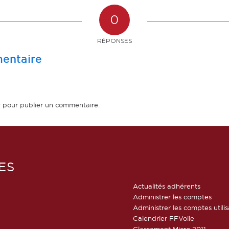
0
RÉPONSES
entaire
r
pour publier un commentaire.
ES
Actualités adhérents
Administrer les comptes
Administrer les comptes utili
Calendrier FFVoile
Classement Micro 2011