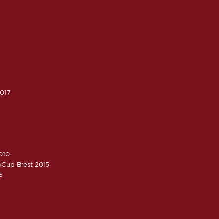
2017
010
roCup Brest 2015
5