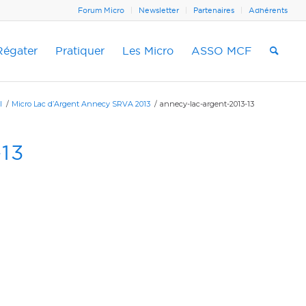
Forum Micro
Newsletter
Partenaires
Adhérents
Régater
Pratiquer
Les Micro
ASSO MCF
l
/
Micro Lac d’Argent Annecy SRVA 2013
/
annecy-lac-argent-2013-13
13