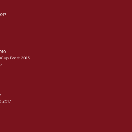
2017
010
roCup Brest 2015
5
o
o 2017