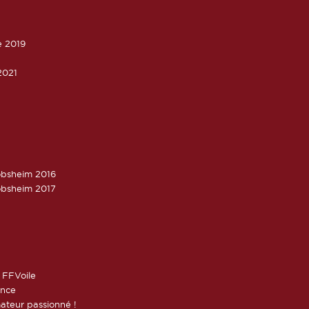
e 2019
2021
obsheim 2016
obsheim 2017
 FFVoile
ance
ateur passionné !