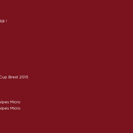
éjà !
oCup Brest 2015
lpes Micro
lpes Micro