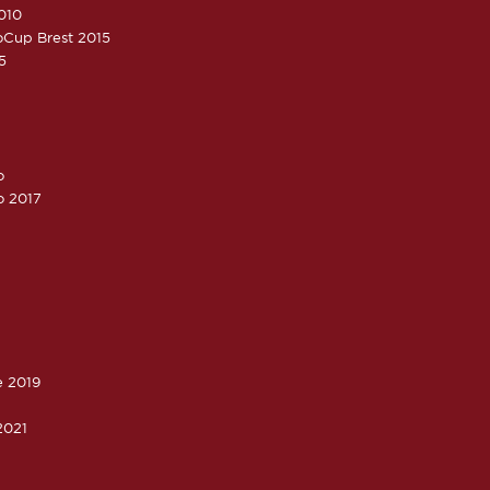
010
roCup Brest 2015
5
o
o 2017
e 2019
2021