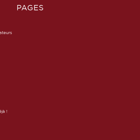
PAGES
sateurs
éjà !