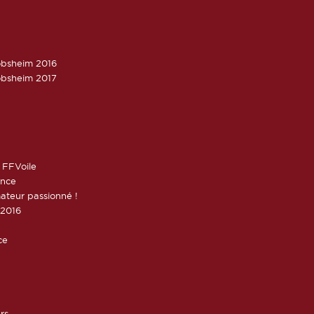
obsheim 2016
obsheim 2017
 FFVoile
ance
ateur passionné !
 2016
ce
rs