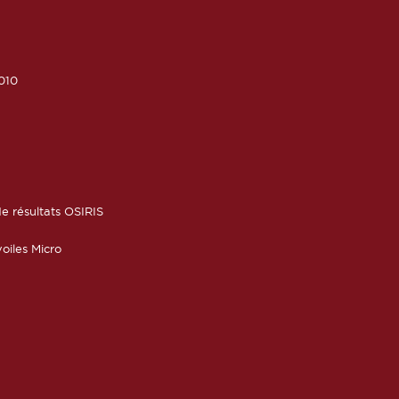
010
6
e résultats OSIRIS
oiles Micro