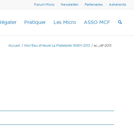
Forum Micro
Newsletter
Partenaires
Adhérents
Régater
Pratiquer
Les Micro
ASSO MCF
Accueil
/
Micr’Eau d’Heure La Platetaille SNEH 2013
/
ac_idf-2013