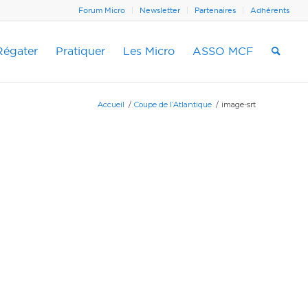
Forum Micro
Newsletter
Partenaires
Adhérents
Régater
Pratiquer
Les Micro
ASSO MCF
Accueil
/
Coupe de l’Atlantique
/
image-srt