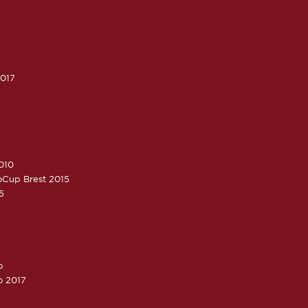
2017
010
roCup Brest 2015
5
o
o 2017