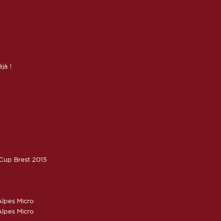
éjà !
oCup Brest 2015
lpes Micro
lpes Micro