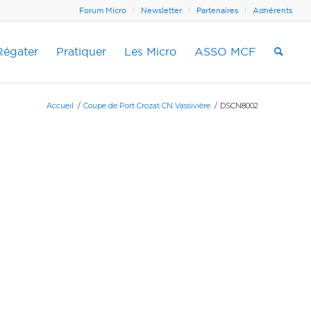
Forum Micro
Newsletter
Partenaires
Adhérents
Régater
Pratiquer
Les Micro
ASSO MCF
Accueil
/
Coupe de Port Crozat CN Vassivière
/
DSCN8002