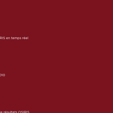
RIS en temps réel
010
6
e résultats OSIRIS