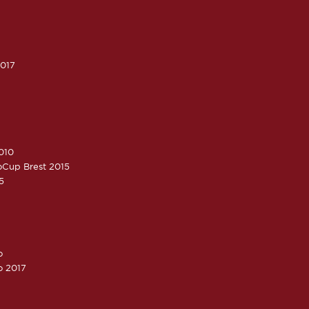
2017
010
roCup Brest 2015
5
o
o 2017