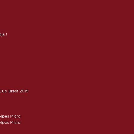
éjà !
oCup Brest 2015
lpes Micro
lpes Micro