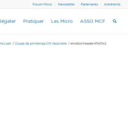
Forum Micro
Newsletter
Partenaires
Adhérents
Régater
Pratiquer
Les Micro
ASSO MCF
Accueil
/
Coupe de printemps CN Vassivière
/
emotionheader4740142