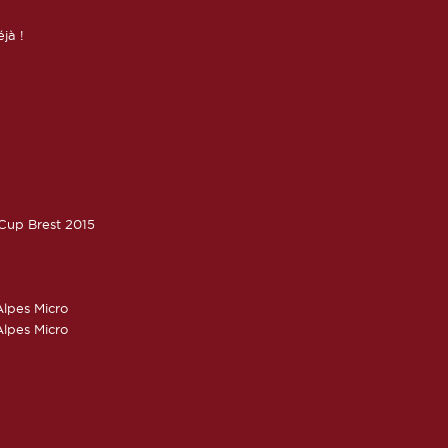
éjà !
oCup Brest 2015
lpes Micro
lpes Micro