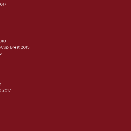
2017
010
roCup Brest 2015
5
o
o 2017