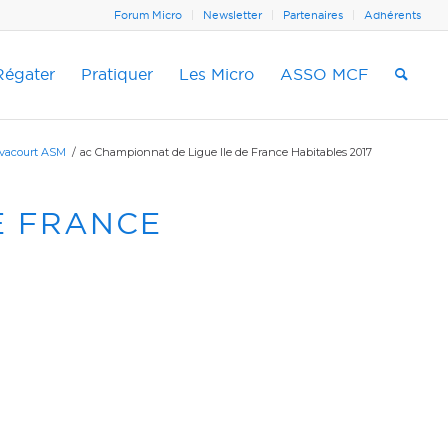
Forum Micro
Newsletter
Partenaires
Adhérents
Régater
Pratiquer
Les Micro
ASSO MCF
avacourt ASM
/
ac Championnat de Ligue Ile de France Habitables 2017
E FRANCE