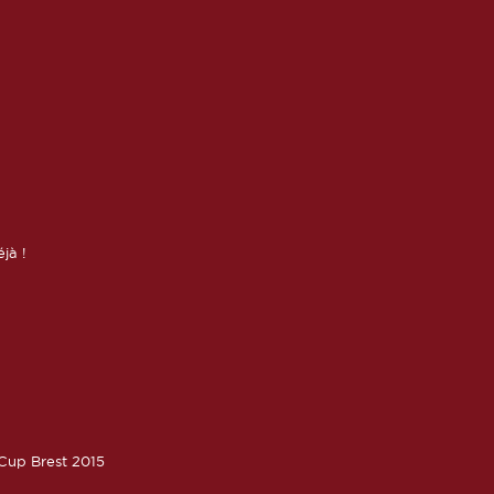
éjà !
oCup Brest 2015