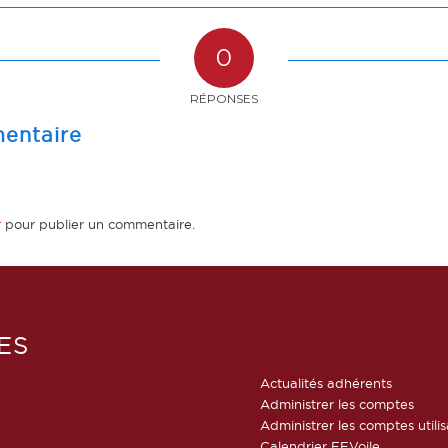
0
RÉPONSES
entaire
r
pour publier un commentaire.
ES
Actualités adhérents
Administrer les comptes
Administrer les comptes utili
Calendrier FFVoile