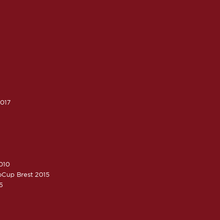
2017
010
roCup Brest 2015
5