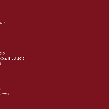
2017
010
roCup Brest 2015
5
o
o 2017