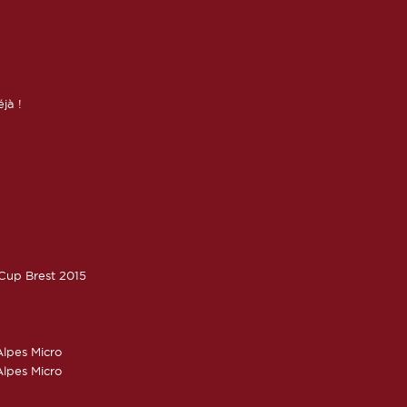
éjà !
oCup Brest 2015
lpes Micro
lpes Micro