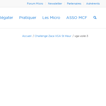
Forum Micro
Newsletter
Partenaires
Adhérents
Régater
Pratiquer
Les Micro
ASSO MCF
Accueil
/
Challenge Zaca VGA St Maur
/
vga-voile-3