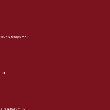
RIS en temps réel
010
6
e résultats OSIRIS