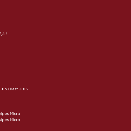
éjà !
oCup Brest 2015
lpes Micro
lpes Micro