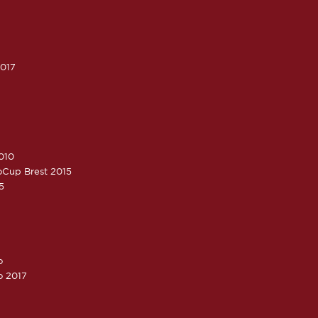
2017
010
roCup Brest 2015
5
o
o 2017