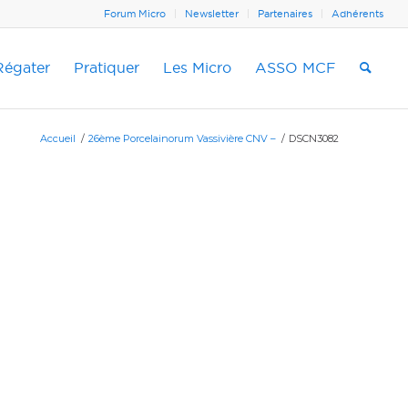
Forum Micro
Newsletter
Partenaires
Adhérents
Régater
Pratiquer
Les Micro
ASSO MCF
Accueil
/
26ème Porcelainorum Vassivière CNV –
/
DSCN3082