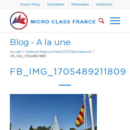
Forum Micro
Newsletter
Partenaires
Adhérents
Blog - A la une
Accueil
/
National Neptune Nord (CVD Dennemont)
/
FB_IMG_1705489211809
FB_IMG_1705489211809