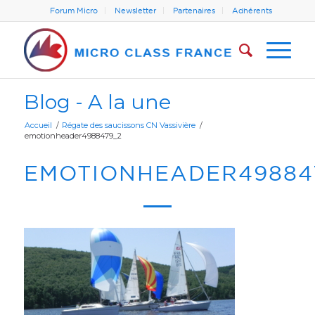
Forum Micro
Newsletter
Partenaires
Adhérents
Blog - A la une
Accueil
/
Régate des saucissons CN Vassivière
/
emotionheader4988479_2
EMOTIONHEADER49884