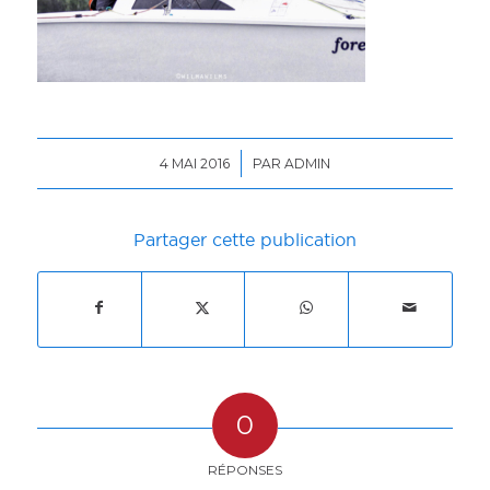
/
4 MAI 2016
PAR
ADMIN
Partager cette publication
0
RÉPONSES