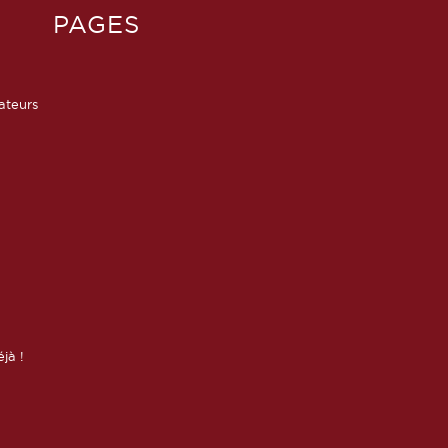
PAGES
sateurs
éjà !