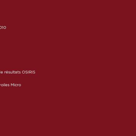
010
6
e résultats OSIRIS
oiles Micro