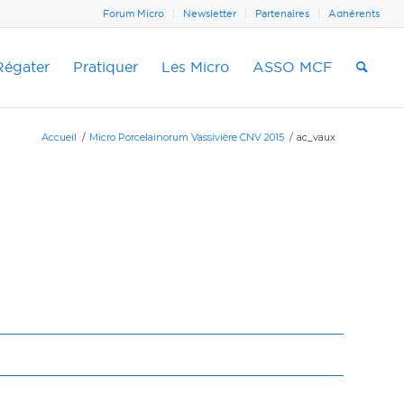
Forum Micro
Newsletter
Partenaires
Adhérents
Régater
Pratiquer
Les Micro
ASSO MCF
Accueil
/
Micro Porcelainorum Vassivière CNV 2015
/
ac_vaux