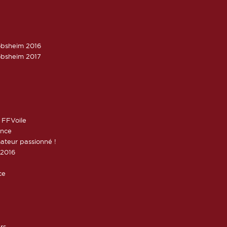
obsheim 2016
obsheim 2017
 FFVoile
ance
ateur passionné !
 2016
ce
rs