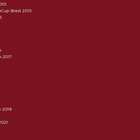
010
roCup Brest 2015
5
o
o 2017
e 2019
2021