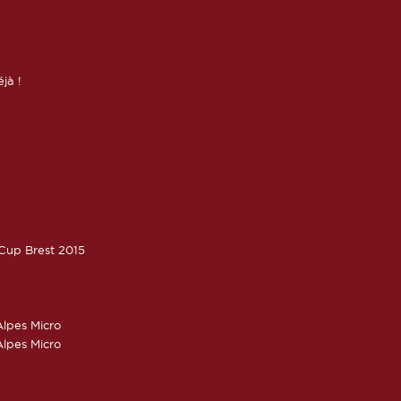
éjà !
oCup Brest 2015
lpes Micro
lpes Micro