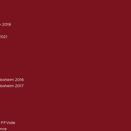
e 2019
2021
obsheim 2016
obsheim 2017
 FFVoile
ance