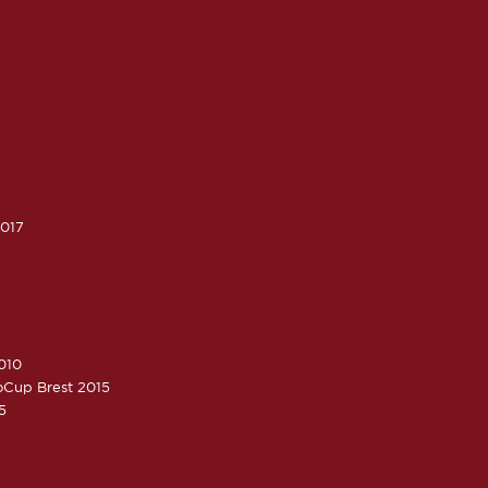
2017
010
roCup Brest 2015
5