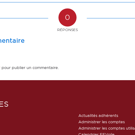
0
RÉPONSES
entaire
r
pour publier un commentaire.
ES
Actualités adhérents
Administrer les comptes
Administrer les comptes utili
Calendrier FFVoile