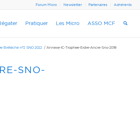
Forum Micro
Newsletter
Partenaires
Adhérents
Régater
Pratiquer
Les Micro
ASSO MCF
e Brétéché n°2 SNO 2022
/
Annexe-IC-Trophee-Erdre-Ancre-Sno-2018
RE-SNO-