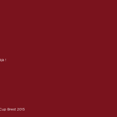
éjà !
oCup Brest 2015