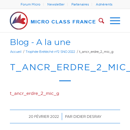
Forum Micro
Newsletter
Partenaires
Adhérents
Blog - A la une
Accueil
/
Trophée Brétéché n°2 SNO 2022
/
t_ancr_erdre_2_mic_g
T_ANCR_ERDRE_2_MIC
t_ancr_erdre_2_mic_g
/
20 FÉVRIER 2022
PAR
DIDIER DESRAY